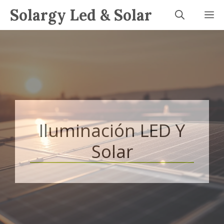
Saltar
Solargy Led & Solar
M
al
contenido
Iluminación LED Y
Solar