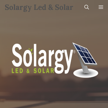
Saltar
Solargy Led & Solar
M
al
contenido